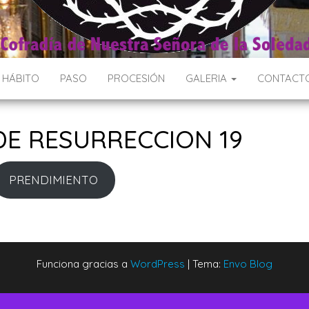
Y HÁBITO
PASO
PROCESIÓN
GALERIA
CONTACT
E RESURRECCION 19
PRENDIMIENTO
Funciona gracias a
WordPress
|
Tema:
Envo Blog