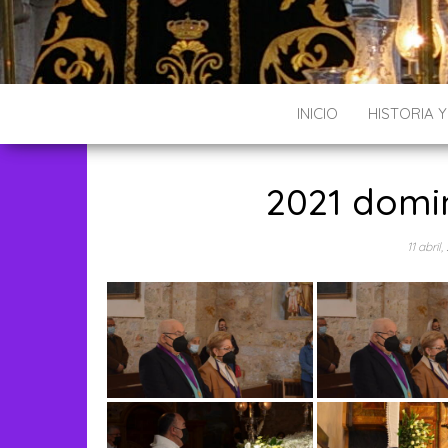
INICIO
HISTORIA 
2021 domi
11 abril