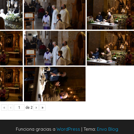
«
‹
de
2
›
»
Funciona gracias a
WordPress
|
Tema:
Envo Blog