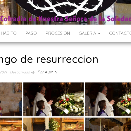
Y HÁBITO
PASO
PROCESIÓN
GALERIA
CONTACT
ngo de resurreccion
Por
ADMIN
, 2021
Desactivado